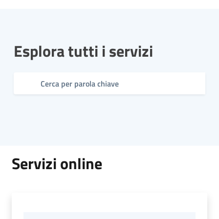
P
Esplora tutti i servizi
a
g
o
P
A
Tutti
gli
argomenti...
Servizi online
Seguici
su