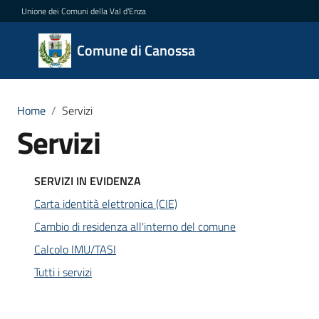
Vai al contenuto
Vai alla navigazione
Vai al footer
Unione dei Comuni della Val d'Enza
Comune
Comune di Canossa
di
Canossa
Home
/
Servizi
Servizi
Amministrazione
SERVIZI IN EVIDENZA
Novità
Carta identità elettronica (CIE)
Cambio di residenza all'interno del comune
Servizi
Menu selezionato
Calcolo IMU/TASI
Vivere
Tutti i servizi
Canossa