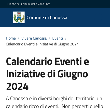
Vai al contenuto
Vai alla navigazione
Vai al footer
Unione dei Comuni della Val d'Enza
Comune
Comune di Canossa
di
Canossa
Home
/
Vivere Canossa
/
Eventi
/
Calendario Eventi e Iniziative di Giugno 2024
Amministrazione
Calendario Eventi e
Salta al contenuto
Novità
Iniziative di Giugno
Servizi
2024
Vivere
A Canossa e in diversi borghi del territorio: un 
Canossa
Menu selezionato
calendario ricco di eventi.  Non perderti quello 