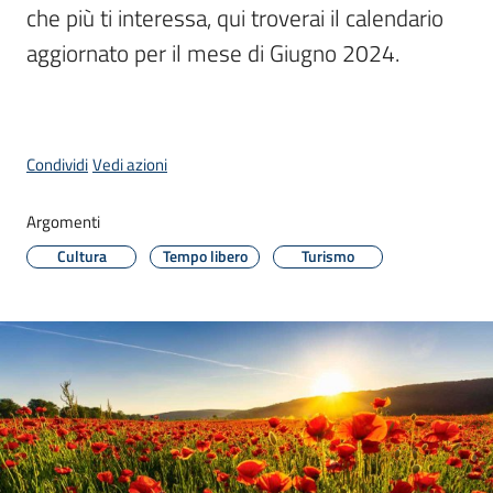
che più ti interessa, qui troverai il calendario 
aggiornato per il mese di Giugno 2024.
P
a
g
Condividi
Vedi azioni
o
P
A
Argomenti
Cultura
Tempo libero
Turismo
Tutti
gli
argomenti...
Seguici
su