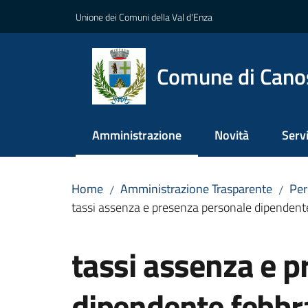
Vai al contenuto
Vai alla navigazione
Vai al footer
Unione dei Comuni della Val d'Enza
Comune di Cano
Amministrazione
Novità
Servi
Menu selezionato
Home
Amministrazione Trasparente
Per
/
/
tassi assenza e presenza personale dipendent
Salta al contenuto
tassi assenza e 
dipendente febbr