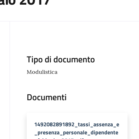
Descrizione
Tipo di documento
Modulistica
Documenti
1492082891892_tassi_assenza_e
_presenza_personale_dipendente