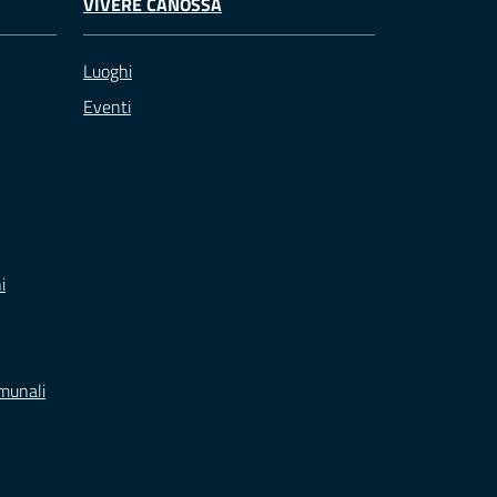
VIVERE CANOSSA
Luoghi
Eventi
i
omunali