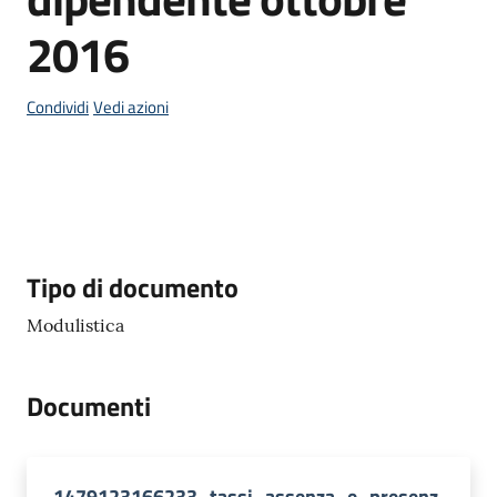
2016
P
Condividi
Vedi azioni
a
g
o
P
A
Descrizione
Tipo di documento
Tutti
gli
Modulistica
argomenti...
Documenti
Seguici
su
1479123166233_tassi_assenza_e_presenz