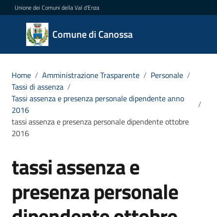
Vai al contenuto
Vai alla navigazione
Vai al footer
Unione dei Comuni della Val d'Enza
Comune
Comune di Canossa
di
Canossa
Home
/
Amministrazione Trasparente
/
Personale
/
Tassi di assenza
/
Tassi assenza e presenza personale dipendente anno
/
Amministrazione
2016
Menu selezionato
tassi assenza e presenza personale dipendente ottobre
Novità
2016
Servizi
tassi assenza e
Salta al contenuto
presenza personale
Vivere
Canossa
dipendente ottobre