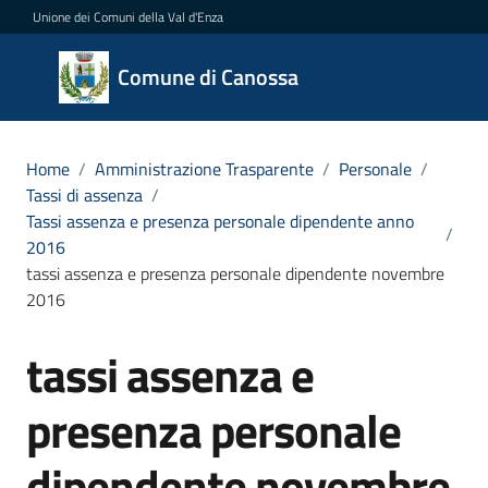
Vai al contenuto
Vai alla navigazione
Vai al footer
Unione dei Comuni della Val d'Enza
Comune
Comune di Canossa
di
Canossa
Home
/
Amministrazione Trasparente
/
Personale
/
Tassi di assenza
/
Tassi assenza e presenza personale dipendente anno
/
Amministrazione
2016
Menu selezionato
tassi assenza e presenza personale dipendente novembre
Novità
2016
Servizi
tassi assenza e
Salta al contenuto
presenza personale
Vivere
Canossa
dipendente novembre