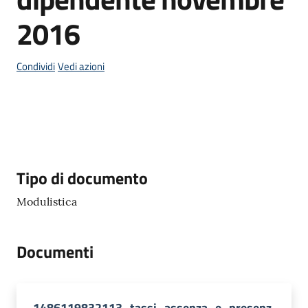
2016
P
Condividi
Vedi azioni
a
g
o
P
A
Descrizione
Tipo di documento
Tutti
gli
Modulistica
argomenti...
Documenti
Seguici
su
1486119832113_tassi_assenza_e_presenz