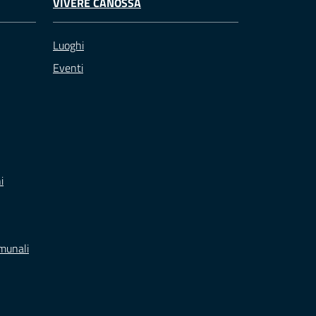
VIVERE CANOSSA
Luoghi
Eventi
i
omunali