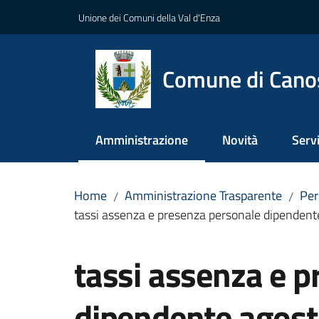
Vai al contenuto
Vai alla navigazione
Vai al footer
Unione dei Comuni della Val d'Enza
Comune di Cano
Amministrazione
Novità
Servi
Menu selezionato
Home
Amministrazione Trasparente
Per
/
/
tassi assenza e presenza personale dipenden
Salta al contenuto
tassi assenza e 
dipendente agos