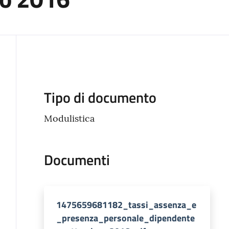
Descrizione
Tipo di documento
Modulistica
Documenti
1475659681182_tassi_assenza_e
_presenza_personale_dipendente