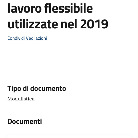
lavoro flessibile
utilizzate nel 2019
P
a
Condividi
Vedi azioni
g
o
P
A
Tutti
Descrizione
Tipo di documento
gli
argomenti...
Modulistica
Documenti
Seguici
su