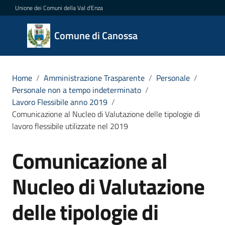
Vai al contenuto
Vai alla navigazione
Vai al footer
Unione dei Comuni della Val d'Enza
Comune
Comune di Canossa
di
Canossa
Home
/
Amministrazione Trasparente
/
Personale
/
Personale non a tempo indeterminato
/
Lavoro Flessibile anno 2019
/
Amministrazione
Comunicazione al Nucleo di Valutazione delle tipologie di
Menu selezionato
lavoro flessibile utilizzate nel 2019
Novità
Comunicazione al
Salta al contenuto
Servizi
Nucleo di Valutazione
Vivere
Canossa
delle tipologie di