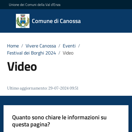
Vai al contenuto
Vai alla navigazione
Vai al footer
Unione dei Comuni della Val d'Enza
Comune
Comune di Canossa
di
Canossa
Home
/
Vivere Canossa
/
Eventi
/
Festival dei Borghi 2024
/
Video
Video
Amministrazione
Novità
Ultimo aggiornamento
:
29-07-2024 09:51
Servizi
Vivere
Quanto sono chiare le informazioni su
Canossa
questa pagina?
Menu selezionato