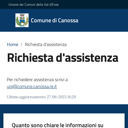
Vai al contenuto
Vai alla navigazione
Vai al footer
Unione dei Comuni della Val d'Enza
Comune
Comune di Canossa
di
Canossa
Home
/
Richiesta d'assistenza
Richiesta d'assistenza
Amministrazione
Novità
Per richiedere assistenza scrivi a
urp@comune.canossa.re.it
Servizi
Ultimo aggiornamento
:
27-06-2023 16:29
Vivere
Canossa
Quanto sono chiare le informazioni su