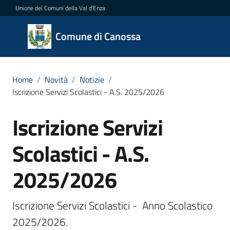
Vai al contenuto
Vai alla navigazione
Vai al footer
Unione dei Comuni della Val d'Enza
Comune
Comune di Canossa
di
Canossa
Home
/
Novità
/
Notizie
/
Iscrizione Servizi Scolastici - A.S. 2025/2026
Amministrazione
Iscrizione Servizi
Salta al contenuto
Novità
Scolastici - A.S.
Menu selezionato
Servizi
2025/2026
Vivere
Iscrizione Servizi Scolastici -  Anno Scolastico 
Canossa
2025/2026.