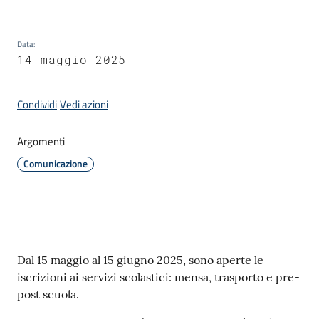
Data
:
P
14 maggio 2025
a
g
Condividi
Vedi azioni
o
P
Argomenti
A
Comunicazione
Tutti
gli
argomenti...
Contenuto
Dal 15 maggio al 15 giugno 2025, sono aperte le
iscrizioni ai servizi scolastici: mensa, trasporto e pre-
Seguici
post scuola.
su