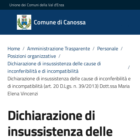
Vai al contenuto
Vai alla navigazione
Vai al footer
Unione dei Comuni della Val d'Enza
Comune
Comune di Canossa
di
Canossa
Home
/
Amministrazione Trasparente
/
Personale
/
Posizioni organizzative
/
Dichiarazione di insussistenza delle cause di
/
Amministrazione
inconferibilità e di incompatibilità
Menu selezionato
Dichiarazione di insussistenza delle cause di inconferibilità e
Novità
di incompatibilità (art. 20 D.Lgs. n. 39/2013) Dott.ssa Maria
Elena Vincenzi
Servizi
Dichiarazione di
Salta al contenuto
Vivere
insussistenza delle
Canossa