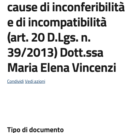
cause di inconferibilità
e di incompatibilità
P
(art. 20 D.Lgs. n.
a
g
o
39/2013) Dott.ssa
P
A
Maria Elena Vincenzi
Tutti
Condividi
Vedi azioni
gli
argomenti...
Seguici
su
Descrizione
Tipo di documento