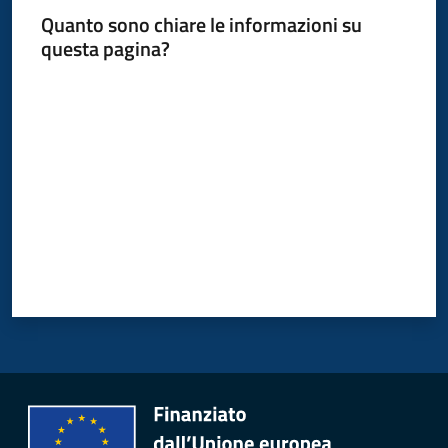
Quanto sono chiare le informazioni su
questa pagina?
P
Valuta da 1 a 5 stelle
a
g
o
P
A
Tutti
gli
argomenti...
Seguici
su