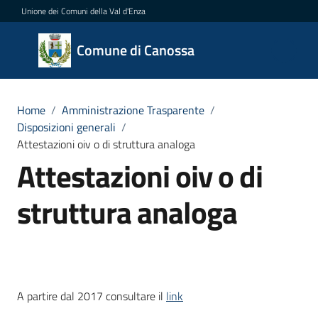
Vai al contenuto
Vai alla navigazione
Vai al footer
Unione dei Comuni della Val d'Enza
Comune
Comune di Canossa
di
Canossa
Home
/
Amministrazione Trasparente
/
Disposizioni generali
/
Attestazioni oiv o di struttura analoga
Amministrazione
Attestazioni oiv o di
Menu selezionato
Novità
struttura analoga
Servizi
Vivere
Canossa
A partire dal 2017 consultare il
link