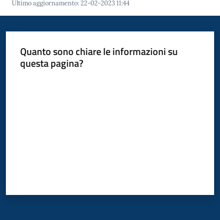
Ultimo aggiornamento
:
22-02-2023 11:44
P
Quanto sono chiare le informazioni su
a
questa pagina?
g
o
Valuta da 1 a 5 stelle
P
A
Tutti
gli
argomenti...
Seguici
su