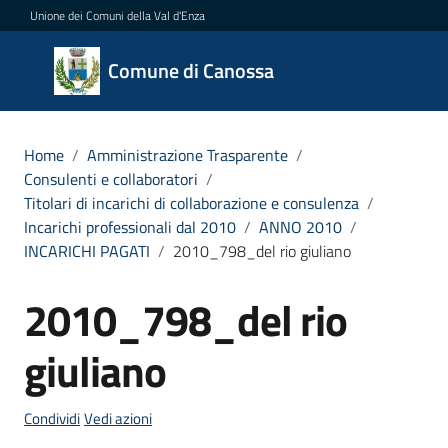
Vai al contenuto
Vai alla navigazione
Vai al footer
Unione dei Comuni della Val d'Enza
Comune
Comune di Canossa
di
Canossa
Home
/
Amministrazione Trasparente
/
Consulenti e collaboratori
/
Titolari di incarichi di collaborazione e consulenza
/
Amministrazione
Incarichi professionali dal 2010
/
ANNO 2010
/
Menu selezionato
INCARICHI PAGATI
/
2010_798_del rio giuliano
Novità
2010_798_del rio
Servizi
giuliano
Vivere
Canossa
Condividi
Vedi azioni