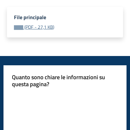
File principale
P
(
PDF
-
27,1 KB
)
a
g
o
P
A
Tutti
Quanto sono chiare le informazioni su
gli
questa pagina?
argomenti...
Valuta da 1 a 5 stelle
Seguici
su