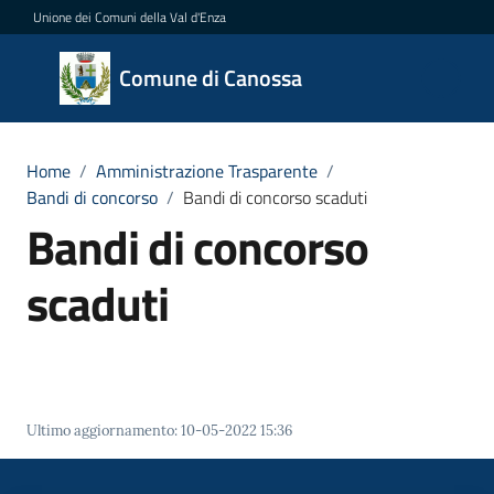
Vai al contenuto
Vai alla navigazione
Vai al footer
Unione dei Comuni della Val d'Enza
Comune
Comune di Canossa
di
Canossa
Home
/
Amministrazione Trasparente
/
Bandi di concorso
/
Bandi di concorso scaduti
Bandi di concorso
Amministrazione
Menu selezionato
scaduti
Novità
Servizi
Vivere
Ultimo aggiornamento
:
10-05-2022 15:36
Canossa