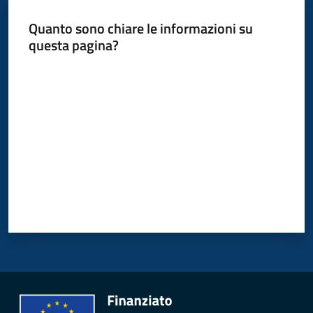
Quanto sono chiare le informazioni su
questa pagina?
P
Valuta da 1 a 5 stelle
a
g
o
P
A
Tutti
gli
argomenti...
Seguici
su